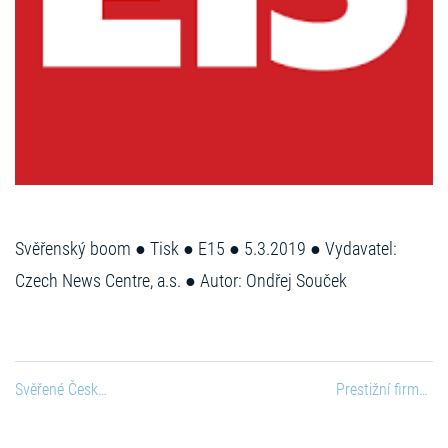
Svěřenský boom ● Tisk ● E15 ● 5.3.2019 ● Vydavatel:
Czech News Centre, a.s. ● Autor: Ondřej Souček
Svěřené Česko: tuzemští boháči se zbláznili do uklízení majetku
Prestižní firma RSM novým členem Asociace pro podporu a rozvoj svěřenských fondů v České republice