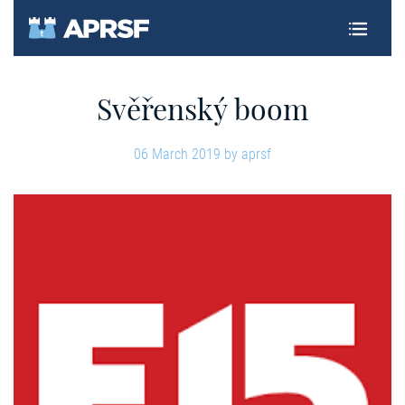
CZ
Svěřenský boom
06 March 2019
by
aprsf