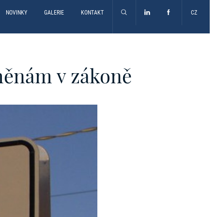
NOVINKY
GALERIE
KONTAKT
CZ
měnám v zákoně