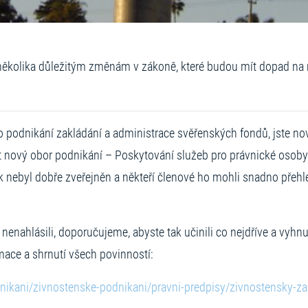
několika důležitým změnám v zákoně, které budou mít dopad na 
podnikání zakládání a administrace svěřenských fondů, jste no
t nový obor podnikání – Poskytování služeb pro právnické osoby
k nebyl dobře zveřejněn a někteří členové ho mohli snadno přehl
 nenahlásili, doporučujeme, abyste tak učinili co nejdříve a vyh
mace a shrnutí všech povinností:
nikani/zivnostenske-podnikani/pravni-predpisy/zivnostensky-