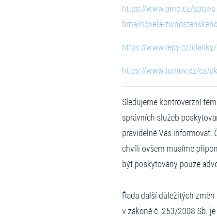
https://www.brno.cz/sprava
brna/novela-zivnostenskeh
https://www.repy.cz/clanky
https://www.turnov.cz/cs/a
Sledujeme kontroverzní téma,
správních služeb poskytovan
pravidelně Vás informovat. 
chvíli ovšem musíme připom
být poskytovány pouze advo
Řada další důležitých změ
v zákoně č. 253/2008 Sb. je 