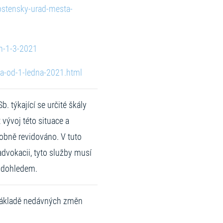
ostensky-urad-mesta-
in-1-3-2021
na-od-1-ledna-2021.html
. týkající se určité škály
vývoj této situace a
dobně revidováno. V tuto
dvokacii, tyto služby musí
h dohledem.
základě nedávných změn