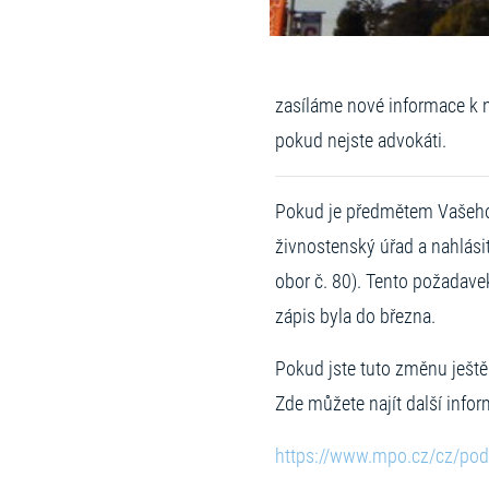
zasíláme nové informace k 
pokud nejste advokáti.
Pokud je předmětem Vašeho 
živnostenský úřad a nahlási
obor č. 80). Tento požadave
zápis byla do března.
Pokud jste tuto změnu ještě
Zde můžete najít další infor
https://www.mpo.cz/cz/pod