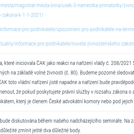
-mesta/magistrat-mesta-brna/usek-3-namestka-primatorky/zivn
o-zakona-k-1-1-2021/
/informace-pro-podnikatele/upozorneni-pro-podnikatele-na-term
ktuality/informace-pro-podnikatele/novela-zivnostenskeho-zako
 které iniciovala ČAK jako reakci na nařízení vlády č. 208/2021 Sb
ých na základě volné živnosti (č. 80). Budeme pozorně sledovat 
ČAK toto vládní nařízení jistě napadne a nařízení bude pravděpo
enout, že pokud poskytujete právní služby v rozsahu zákona o a
kátem, který je členem České advokátní komory nebo pod jejic
n bude diskutována během našeho nadcházejícího semináře. Na 
důležité zmínit ještě dva důležité body.