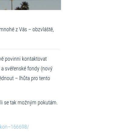
mnohé z Vás – obzvláště,
vě povinni kontaktovat
 a svěřenské fondy (nový
édnout – lhůta pro tento
nuli se tak možným pokutám.
zakon–166698/