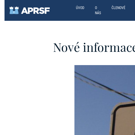
ÚVOD
O
ČLENOVÉ
NÁS
Nové informac