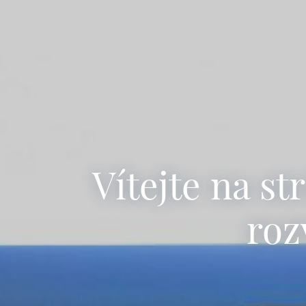
Vítejte na s
roz