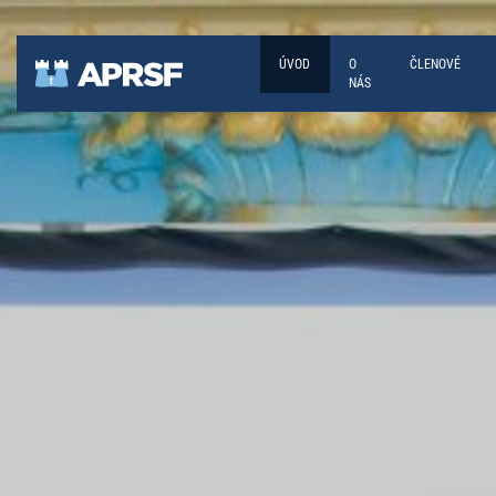
ÚVOD
O
ČLENOVÉ
NÁS