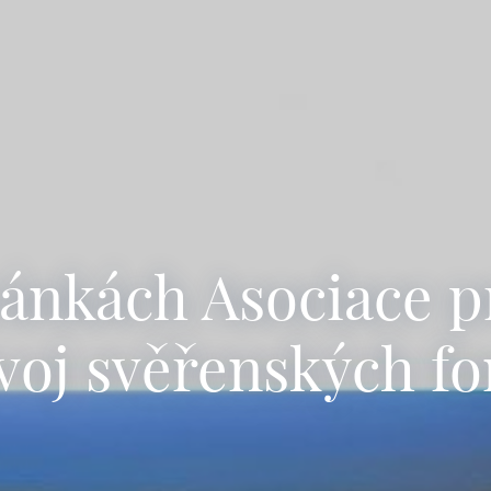
tránkách Asociace 
voj svěřenských f