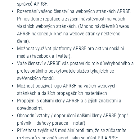
správců APRSF.
Rozeznání vašeho členství na webových stránkách APRSF.
Přínos dobré reputace a zvýšení návštěvnosti na vašich
vlastních webových stránkách. (Mnoho návštěvníků webu
APRSF nakonec ‚klikne‘ na webové stránky některého
člena).
Možnost využívat platformy APRSF pro aktivní sociální
média (Facebook a Twitter).
Vaše členství v APRSF vás postaví do role důvěryhodného a
profesionálního poskytovatele služeb týkajících se
svěřenských fondů.
Možnost používat logo APRSF na vašich webových
stránkách a dalších propagačních materiálech
Propojení s dalšími členy APRSF a s jejich znalostmi a
dovednostmi.
Obchodní vztahy / doporučení dalšími členy APRSF (např.
právník – daňový poradce – notář)
Příležitost zvýšit váš mediální profil tím, že se zúčastníte
rozhovorů s novináři apod., jako součást PR APRSF.