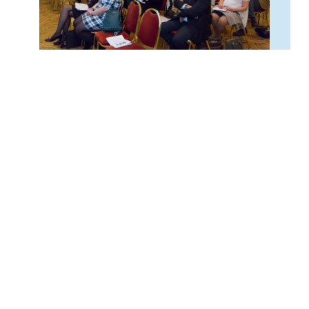
Nepřímé výhody
Čerpat prospěch z významných investic, které
APRSF vkládá do PR
Možnost aktivně se zapojit na účasti APRSF jako
povinného konzultačního orgánu v rámci
legislativního procesu Ministerstva spravedlnosti
a Ministerstva financí.