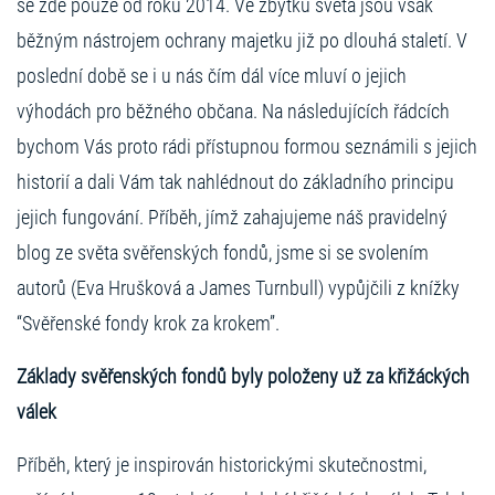
se zde pouze od roku 2014. Ve zbytku světa jsou však
běžným nástrojem ochrany majetku již po dlouhá staletí. V
poslední době se i u nás čím dál více mluví o jejich
výhodách pro běžného občana. Na následujících řádcích
bychom Vás proto rádi přístupnou formou seznámili s jejich
historií a dali Vám tak nahlédnout do základního principu
jejich fungování. Příběh, jímž zahajujeme náš pravidelný
blog ze světa svěřenských fondů, jsme si se svolením
autorů (Eva Hrušková a James Turnbull) vypůjčili z knížky
“Svěřenské fondy krok za krokem”.
Základy svěřenských fondů byly položeny už za křižáckých
válek
Příběh, který je inspirován historickými skutečnostmi,