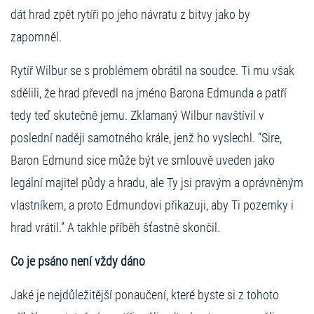
dát hrad zpět rytíři po jeho návratu z bitvy jako by
zapomněl.
Rytíř Wilbur se s problémem obrátil na soudce. Ti mu však
sdělili, že hrad převedl na jméno Barona Edmunda a patří
tedy teď skutečně jemu. Zklamaný Wilbur navštívil v
poslední naději samotného krále, jenž ho vyslechl. “Sire,
Baron Edmund sice může být ve smlouvě uveden jako
legální majitel půdy a hradu, ale Ty jsi pravým a oprávněným
vlastníkem, a proto Edmundovi přikazuji, aby Ti pozemky i
hrad vrátil.” A takhle příběh šťastně skončil.
Co je psáno není vždy dáno
Jaké je nejdůležitější ponaučení, které byste si z tohoto