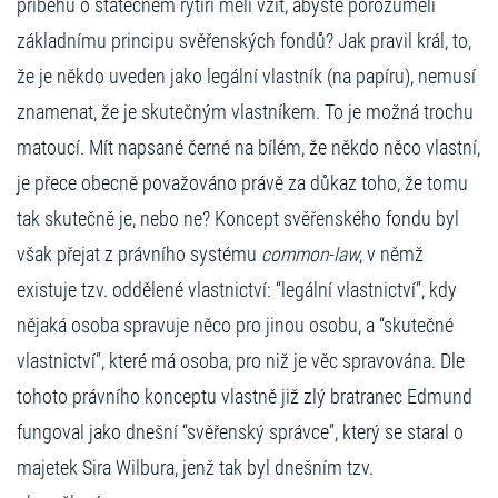
příběhu o statečném rytíři měli vzít, abyste porozuměli
základnímu principu svěřenských fondů? Jak pravil král, to,
že je někdo uveden jako legální vlastník (na papíru), nemusí
znamenat, že je skutečným vlastníkem. To je možná trochu
matoucí. Mít napsané černé na bílém, že někdo něco vlastní,
je přece obecně považováno právě za důkaz toho, že tomu
tak skutečně je, nebo ne? Koncept svěřenského fondu byl
však přejat z právního systému
common-law
, v němž
existuje tzv. oddělené vlastnictví: “legální vlastnictví”, kdy
nějaká osoba spravuje něco pro jinou osobu, a “skutečné
vlastnictví”, které má osoba, pro niž je věc spravována. Dle
tohoto právního konceptu vlastně již zlý bratranec Edmund
fungoval jako dnešní “svěřenský správce”, který se staral o
majetek Sira Wilbura, jenž tak byl dnešním tzv.