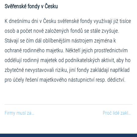
Svěřenské fondy v Česku
K dnešnímu dni v Česku svěřenské fondy využívají již tisíce
osob a počet nově založených fondů se stále zvyšuje.
Stávají se čím dál oblíbenějším nástrojem zejména k
ochraně rodinného majetku. Někteří jejich prostřednictvím
oddělují rodinný majetek od podnikatelských aktivit, aby ho
zbytečně nevystavovali riziku, jiní fondy zakládají například
pro účely řešení majetkového nástupnictví resp. dědictví.
Firmy musí zaevidovat skutečné vlastníky. Nyní už doopravdy a pod hrozbou sankcí
Proč lidé zakládají svěřenské fondy? Nejčastější motivací jsou děti