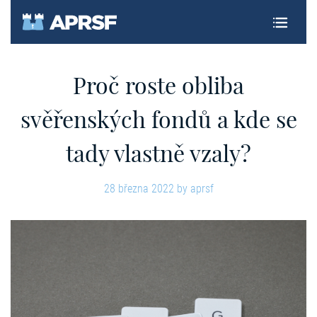
Proč roste obliba
svěřenských fondů a kde se
tady vlastně vzaly?
28 března 2022
by
aprsf