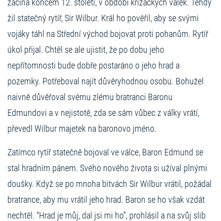
začíná koncem 12. století, v období křižáckých válek. Tehdy
žil statečný rytíř, Sir Wilbur. Král ho pověřil, aby se svými
vojáky táhl na Střední východ bojovat proti pohanům. Rytíř
úkol přijal. Chtěl se ale ujistit, že po dobu jeho
nepřítomnosti bude dobře postaráno o jeho hrad a
pozemky. Potřeboval najít důvěryhodnou osobu. Bohužel
naivně důvěřoval svému zlému bratranci Baronu
Edmundovi a v nejistotě, zda se sám vůbec z války vrátí,
převedl Wilbur majetek na baronovo jméno.
Zatímco rytíř statečně bojoval ve válce, Baron Edmund se
stal hradním pánem. Svého nového života si užíval plnými
doušky. Když se po mnoha bitvách Sir Wilbur vrátil, požádal
bratrance, aby mu vrátil jeho hrad. Baron se ho však vzdát
nechtěl. “Hrad je můj, dal jsi mi ho”, prohlásil a na svůj slib